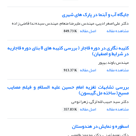
جایگاه آب و آبنما در پارک های شهری
دکتر علی اصغر ادیبی، مهندس علیرضا منعام، مهندس سیده ندا قاضی ز اده
مشاهده مقاله
اصل مقاله
849.73 K
کتیبه نگاری در دوره قاجار ( بررسی کتیبه های 8 بنای دوره قاجاریه
در شرایط و اصفهان)
مهندس باوند بهپور
مشاهده مقاله
اصل مقاله
913.37 K
بررسی تشابهات تغزیه امام حسین علیه السلام و فیلم مصایب
مسیح( ساخته مل گیبسون)
دکتر سید حبیب لله لزگی، زهرا نوحی
مشاهده مقاله
اصل مقاله
357.83 K
اسطوره و نمایش در هندوستان
دکتر نعمه ثمینی، دکتر محمود طاووسی