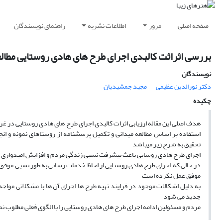
صفحه اصلی
مرور
اطلاعات نشریه
راهنمای نویسندگان
بررسی اثراثت کالبدی اجرای طرح های هادی روستایی مطال
نویسندگان
دکتر نورالدین عظیمی
مجید جمشیدیان
چکیده
هدف اصلی این مقاله ارزیابی اثرات کالبدی اجرای طرح های هادی روستایی در غ
استفاده بر اساس مطالعه میدانی و تکمیل پرسشنامه از روستاهای نمونه و ان
تحقیق به شرح زیر میباشد
اجرای طرح هادی روسایی باعث پیشرفت نسبی زندگی مردم و افزایش امیدواری آ
در حالی که اجرای طرح هادی روستایی از لحاظ خدمات رسانی به طور نسبی موفق 
موفق عمل نکرده است
به دلیل اشکالات موجود در فرایند تهیه طرح ها اجرای آن ها با مشکلاتی مو
جدید می شود
مردم و مسئولین ادامه اجرای طرح های هادی روستایی را با الگوی فعلی مطلوب نم