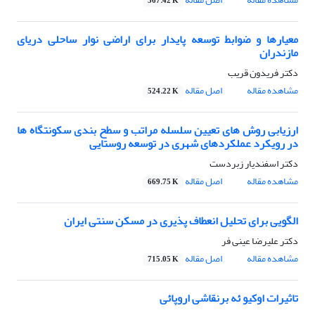
367.42 K
معیارها و ضوابط توسعه پایدار برای اراضی نوار ساحلی دریای
مازندران
دکتر فریدون قریب
مشاهده مقاله
اصل مقاله
524.22 K
ارزیابی روش های تعیین سلسله مراتب و سطح بندی سکونتگاه ها
در رویکرد عملکردهای شهری در توسعه روستایی
دکتر اسفندیار زبردست
مشاهده مقاله
اصل مقاله
669.75 K
الگویی برای تحلیل انعطاف پذیری در مسکن سنتی ایران
دکتر علیرضا عینی فر
مشاهده مقاله
اصل مقاله
715.05 K
تاثیرات اوکیو ئه برنقاشی اروپائی