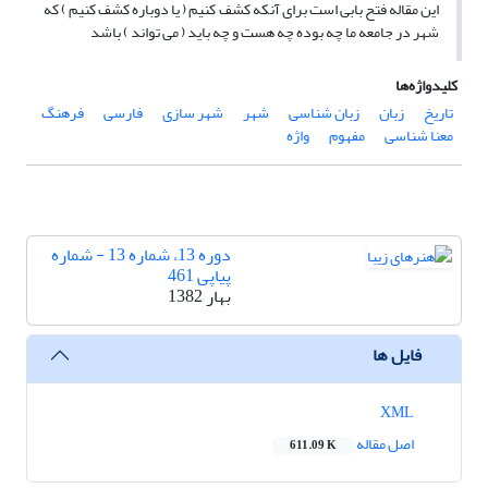
این مقاله فتح بابی است برای آنکه کشف کنیم ( یا دوباره کشف کنیم ) که
شهر در جامعه ما چه بوده چه هست و چه باید ( می تواند ) باشد
کلیدواژه‌ها
تاریخ
زبان
زبان شناسی
شهر
شهر سازی
فارسی
فرهنگ
معنا شناسی
مفهوم
واژه
دوره 13، شماره 13 - شماره
پیاپی 461
بهار 1382
فایل ها
XML
اصل مقاله
611.09 K