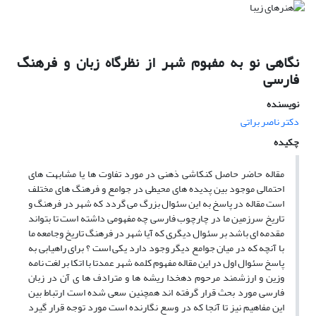
نگاهی نو به مفهوم شهر از نظرگاه زبان و فرهنگ
فارسی
نویسنده
دکتر ناصر براتی
چکیده
مقاله حاضر حاصل کنکاشی ذهنی در مورد تفاوت ها یا مشابهت های
احتمالی موجود بین پدیده های محیطی در جوامع و فرهنگ های مختلف
است مقاله در پاسخ به این سئوال بزرگ می گردد که شهر در فرهنگ و
تاریخ سرزمین ما در چارچوب فارسی چه مفهومی داشته است تا بتواند
مقدمه ای باشد بر سئوال دیگری که آیا شهر در فرهنگ تاریخ وجامعه ما
با آنچه که در میان جوامع دیگر وجود دارد یکی است ؟ برای راهیابی به
پاسخ سئوال اول در این مقاله مفهوم کلمه شهر عمدتا با اتکا بر لغت نامه
وزین و ارزشمند مرحوم دهخدا ریشه ها و مترادف ها ی آن در زبان
فارسی مورد بحث قرار گرفته اند همچنین سعی شده است ارتباط بین
این مفاهیم نیز تا آنجا که در وسع نگارنده است مورد توجه قرار گیرد