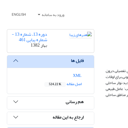
ورود به سامانه
ENGLISH
دوره 13، شماره 13 -
شماره پیاپی 461
بهار 1382
فایل ها
ی تفصیلی درون
XML
نی برای اوقات
ید نوار ساحلی
اصل مقاله
524.22 K
یب‘ عامل طبیعی
ر مناطق ساحلی
هم رسانی
ارجاع به این مقاله