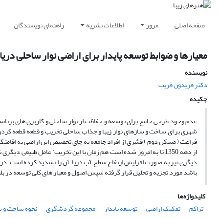
صفحه اصلی
مرور
اطلاعات نشریه
راهنمای نویسندگان
معیارها و ضوابط توسعه پایدار برای اراضی نوار ساحلی دریا
نویسنده
دکتر فریدون قریب
چکیده
عدم وجود طرحی جامع برای توسعه و حفاظت از نوار ساحلی و کاربری های برنامه
شهری بر ای ساخت و سازهای نوار زیبا و جذاب ساحلی تخریب و قطعه قطعه کردن
فراغت ( مسکن دوم ) قشری از افراد جامعه به جای تخصیص این اراضی به اقام
از دهه 1350 تا به امروز شده است هم زمان با این تخریب‘ عامل طبیعی
دیگری نیز به صورت افزایش ارتفاع سطح آب دریا‘ آن را تشدید کرده است. در این
باشد مورد تجزیه و تحلیل قرار گرفته سپس اصول و معیار های کلی توسعه در بلن
کلیدواژه‌ها
تراکم
تفکیک اراضی
توسعه پایدار
مجموعه گردشگری
نحوه ساخت و س