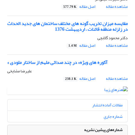
مشاهده مقاله
اصل مقاله
577.79 K
مقایسه میزان تخریب گونه های مختلف ساختمان های جدید الحداث
در زلزله منطقه قائنات – اردیبهشت 1376
دکتر محمود گلابچی
مشاهده مقاله
اصل مقاله
1.4 M
« آکوره های ویژه» در چند صدائی ملهم از ساختار ملودی
علیرضا مشایخی
مشاهده مقاله
اصل مقاله
238.1 K
مقالات آماده انتشار
شماره جاری
شماره‌های پیشین نشریه