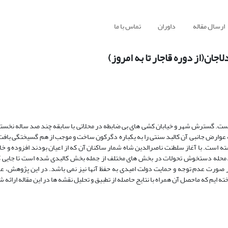
ارسال مقاله
داوران
تماس با ما
جان(از دوره قاجار تا به امروز)
 است. گسترش شهر و خیابان کشی های بی ضابطه در محلاتی با سابقه چند صد ساله نخست
 عوارض جانبی آن کالبد سنتی را به یکباره دگرکون ساخت و موجب از هم گسیختگی بافت
است. با آغاز سلطنت ناصرالدین شاه شمار ساکنان آن که از اعیان بودند افزوده و خان
ین محله دستخوش تحولات در بخش های مختلف از جمله بخش کالبدی شده است تا جایی که
در صورت عدم توجه و حمایت دولت امیدی به حفظ آنها نیز نمی باشد. در این پژوهش، علا
ایم که ماحصل آن همراه با نتایج حاصله از تطبیق و تحلیل نقشه ها در این مقاله ارائه 