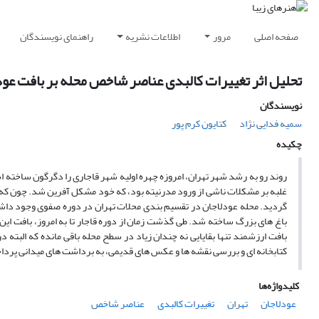
صفحه اصلی
مرور
اطلاعات نشریه
راهنمای نویسندگان
تحلیل اثر تغییرات کالبدی عناصر شاخص محله بر بافت عودلا
نویسندگان
سمیه فدایی نژاد
کتایون کرم پور
چکیده
روند رو به رشد شهر تهران، امروزه چهره اولیه شهر قاجاری را دگرگون ساخته
غلبه بر مشکلات ناشی از ورود مدرنیته بود، که خود مشکل آفرین شد. چون که
گردید. محله عودلاجان در تقسیم بندی محلات تهران در دوره صفوی وجود داشته 
باغ های بزرگ ساخته شد. طی گذشت زمان از دوره قاجار تا به امروز، بافت ا
بافت ارزشمند تنها بقایایی نه چندان زیاد در سطح محله باقی مانده که البته 
کتابخانه ای و بررسی نقشه ها و عکس های قدیمی، به برداشت های میدانی پرداخته 
کلیدواژه‌ها
عودلاجان
تهران
تغییرات کالبدی
عناصر شاخص