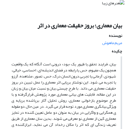
بیان معماری؛ بروز حقیقت معماری در اثر
نویسنده
مریم ماهوش
چکیده
بیان، فرایند تحقق یا ظهور یک «بود» درونی است آنگاه که یک واقعیت
همچون یک مفهوم، حس یا رابطه در فضای اندیشه ای، احساسی، خیالی،
شهودی، آرمانی یا تجربی درون انسان درک، حس، تصور، مشاهده، آرزو
یا تجربه می شود. این نوشتار برپایی اثر معماری را عمل تبیین در بروز
حقیقت معماری می داند. با طرح چیستی بیان و نسبت میان بیان و زبان
در این مقاله، قابلیت های بیانی معماری مورد پژوهش قرارگرفته و با
طرح موضوع بازخوانی معماری، روش تحلیل آثار برپاشده برپایه ی
ویژگی بیانگری معماری مورد توجه قرار می گیرد. در عین حال دو مقوله
ی همگرایی و واگرایی در بیان به عنوان دو عامل تعیین کننده در تمایز
معماری کهن از معماری نو معرفی می شوند. بدین سان معماری از طریق
تعریف زندگی ای که اثر را مکان رخداد آن می نماید، ابرازکننده ی