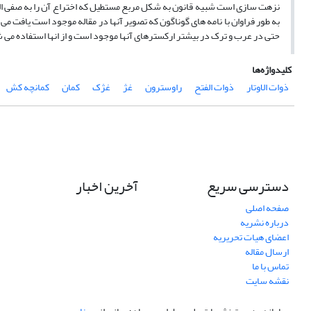
نزهت سازی است شبیه قانون به شکل مربع مستطیل که اختراع آن را به صفی ال
به طور فراوان با نامه های گوناگون که تصویر آنها در مقاله موجود است یافت می
حتی در عرب و ترک در بیشتر ارکسترهای آنها موجود است و از انها استفاده می 
کلیدواژه‌ها
ذوات الاوتار
ذوات الفتح
راوسترون
غژ
غژک
کمان
کمانچه کش
دسترسی سریع
آخرین اخبار
صفحه اصلی
درباره نشریه
اعضای هیات تحریریه
ارسال مقاله
تماس با ما
نقشه سایت