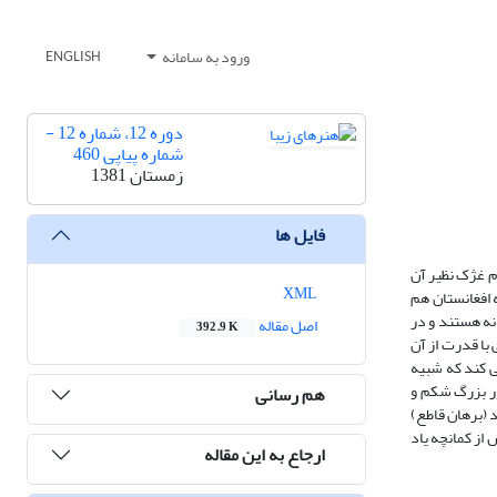
ورود به سامانه
ENGLISH
دوره 12، شماره 12 -
شماره پیاپی 460
زمستان 1381
فایل ها
م غژک نظیر آن
XML
 افغانستان هم
نه هستند و در
اصل مقاله
392.9 K
با قدرت از آن
ی کند که شبیه
ور بزرگ شکم و
هم رسانی
 (برهان قاطع)
از کمانچه یاد
ارجاع به این مقاله