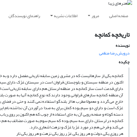
صفحه اصلی
مرور
اطلاعات نشریه
راهنمای نویسندگان
تاریخچه کمانچه
نویسنده
درویش رضا منظمی
چکیده
کمانچه یکی از سازهائیست که در مشرق زمین سابقه تاریخی مفصل دارد و به خ
اکنون در منطقه سیستان و بلوچستان فراوان است در سیستان غژک دارای سیم 
دارای قدمت است ساز کمانچه در منطقه لرستان هم دارای سابقه تاریخی است اص
آن منطقه کمانچه سازهای فراوانی وجود دارند که نوع کمانچه آنها به صورت ب
خارج می گردد و معمولا مطرب ها از بلندگو استفاده نمی کنند و حتی در فضای ب
غژک است و دارای دو سیم بوده کمان برای به صدا درآوردن آن نداشته نام این
دسته کوتاه و صفحه رویی آن به جای استفاده از چوب که هم اکنون بر روی رباب
کمانچه در لرستان دارای سه سیم بوده که سیم سوم به صورت مضائف به هم می
می کند و فرخی هم در مورد غژ یا غژک و نزهت اشعاری دارد.
هر روزی یکی دولت و هر روز یکی غژ ر روز یکی نزهت و هر روز یکی تار