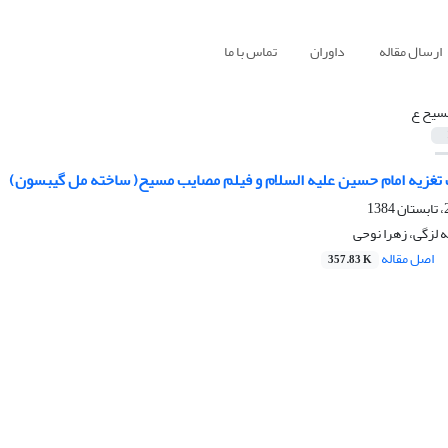
ارسال مقاله
داوران
تماس با ما
سیح ع
تغزیه امام حسین علیه السلام و فیلم مصایب مسیح( ساخته مل گیبسون)
 لزگی، زهرا نوحی
اصل مقاله
357.83 K