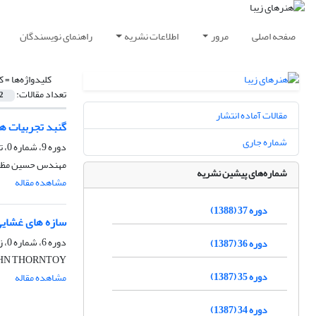
صفحه اصلی
مرور
اطلاعات نشریه
راهنمای نویسندگان
کلیدواژه‌ها =
ک
تعداد مقالات:
2
مقالات آماده انتشار
گنبد تجربیات ه
شماره جاری
دوره 9، شماره 0، تابستان 1380
مهندس حسین مظف
شماره‌های پیشین نشریه
مشاهده مقاله
دوره 37 (1388)
سازه های غشای
دوره 6، شماره 0، زمستان 1378
دوره 36 (1387)
JOHN THORNTOY، حسین مظفری ت
دوره 35 (1387)
مشاهده مقاله
دوره 34 (1387)